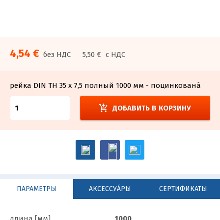
4,54 €
без НДС
5,50 €
с НДС
рейка DIN TH 35 x 7,5 полный 1000 мм - поцинкованá
add_shopping_cart
ДОБАВИТЬ В КОРЗИНУ
ПАРАМЕТРЫ
АКСЕССУА́РЫ
СЕРТИФИКАТЫ
длина [мм]
1000