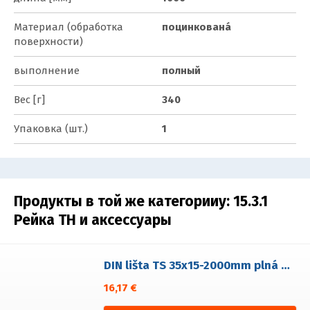
Материал (обработка
поцинкованá
поверхности)
выполнение
полный
Вес [г]
340
Упаковка (шт.)
1
Продукты в той же категорииy:
15.3.1
Рейка TH и аксессуары
DIN lišta TS 35x15-2000mm plná hliníková ALU
16,17 €