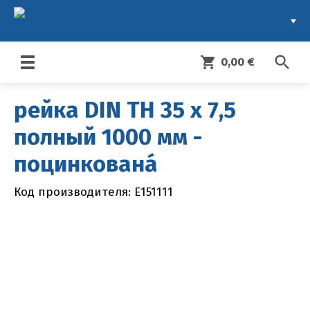
search
shopping_cart
0,00 €
Toggle
navigation
рейка DIN TH 35 x 7,5
полный 1000 мм -
поцинкованá
Код производителя: E151111