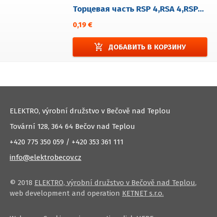
Торцевая часть RSP 4,RSA 4,RSPA 4
0,19 €
add_shopping_cart
ДОБАВИТЬ В КОРЗИНУ
ELEKTRO, výrobní družstvo v Bečově nad Teplou
Tovární 128, 364 64 Bečov nad Teplou
+420 775 350 059 / +420 353 361 111
info@elektrobecov.cz
© 2018
ELEKTRO, výrobní družstvo v Bečově nad Teplou
,
web development and operation
KETNET s.r.o.