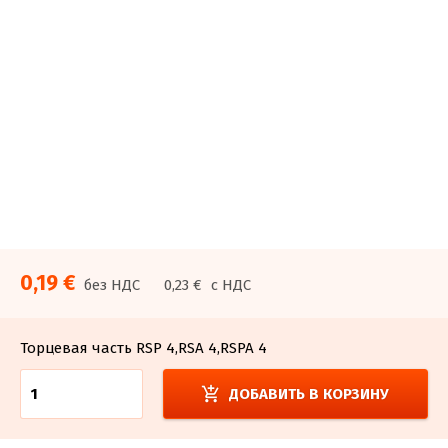
0,19 €
без НДС
0,23 €
с НДС
Торцевая часть RSP 4,RSA 4,RSPA 4
add_shopping_cart
ДОБАВИТЬ В КОРЗИНУ