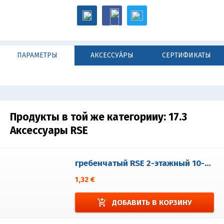
ПАРАМЕТРЫ
АКСЕССУА́РЫ
СЕРТИФИКАТЫ
Продукты в той же категорииy:
17.3
Аксессуары RSE
гребенчатый RSE 2-этажный 10-кратный
1,32 €
add_shopping_cart
ДОБАВИТЬ В КОРЗИНУ