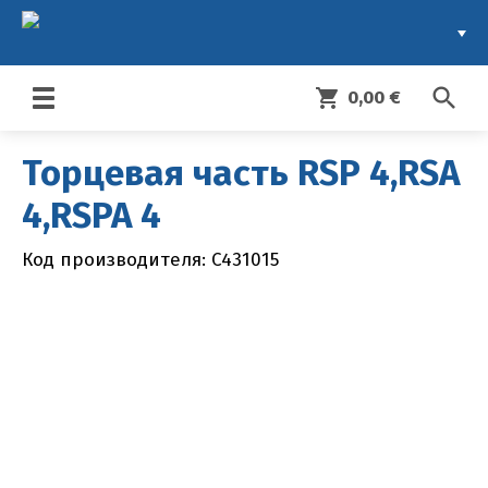
search
shopping_cart
0,00 €
Toggle
navigation
Торцевая часть RSP 4,RSA
4,RSPA 4
Код производителя: C431015