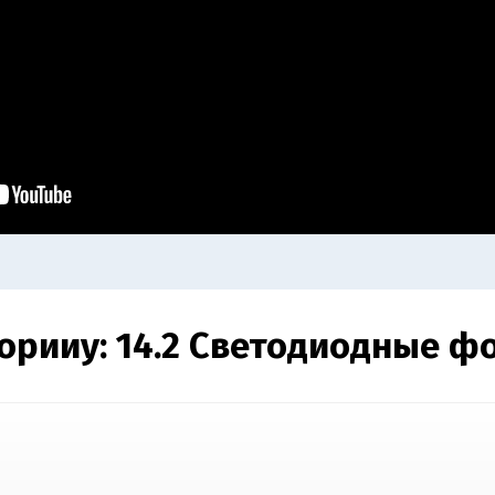
горииy:
14.2 Светодиодные ф