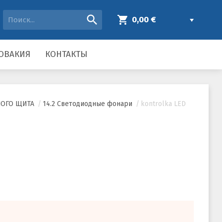
search
shopping_cart
0,00 €
ОВАКИЯ
КОНТАКТЫ
НОГО ЩИТА
/
14.2 Светодиодные фонари
/
kontrolka LED