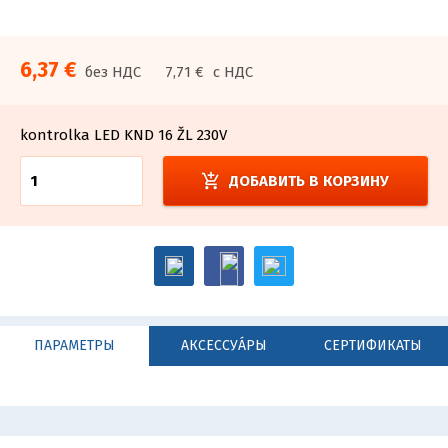
6,37 €
без НДС
7,71 €
с НДС
kontrolka LED KND 16 ŽL 230V
add_shopping_cart
ДОБАВИТЬ В КОРЗИНУ
ПАРАМЕТРЫ
АКСЕССУА́РЫ
СЕРТИФИКАТЫ