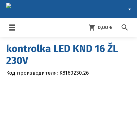
search
shopping_cart
0,00 €
Toggle
navigation
kontrolka LED KND 16 ŽL
230V
Код производителя: K8160230.26