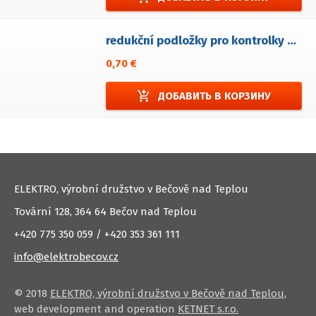
redukční podložky pro kontrolky LED - 2ks
0,70 €
add_shopping_cart
ДОБАВИТЬ В КОРЗИНУ
ELEKTRO, výrobní družstvo v Bečově nad Teplou
Tovární 128, 364 64 Bečov nad Teplou
+420 775 350 059 / +420 353 361 111
info@elektrobecov.cz
© 2018
ELEKTRO, výrobní družstvo v Bečově nad Teplou
,
web development and operation
KETNET s.r.o.