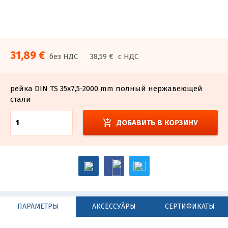
31,89 €
без НДС
38,59 €
с НДС
рейка DIN TS 35x7,5-2000 mm полный нержавеющей
стали
add_shopping_cart
ДОБАВИТЬ В КОРЗИНУ
ПАРАМЕТРЫ
АКСЕССУА́РЫ
СЕРТИФИКАТЫ