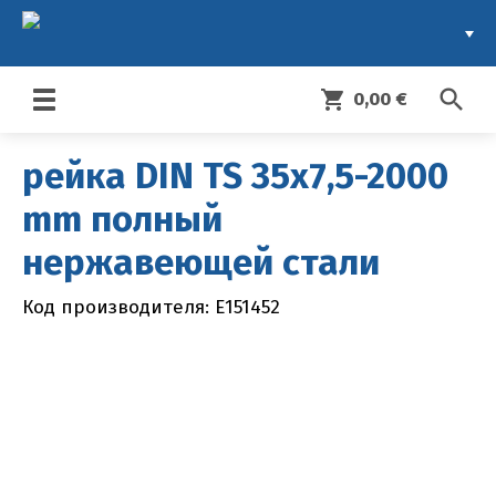
search
shopping_cart
0,00 €
Toggle
navigation
рейка DIN TS 35x7,5-2000
mm полный
нержавеющей стали
Код производителя: E151452