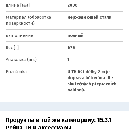
длина [мм]
2000
Материал (обработка
нержавеющей стали
поверхности)
выполнение
полный
Вес [г]
675
Упаковка (шт.)
1
Poznámka
U TH lišt délky 2 m je
doprava účtována dle
skutečných přepravních
nákladů.
Продукты в той же категорииy:
15.3.1
Рейка TH и аксессуары