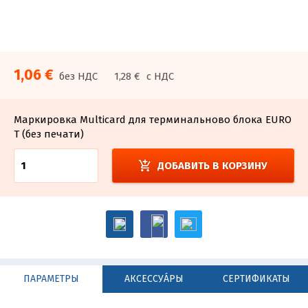
1,06 €
без НДС
1,28 €
с НДС
Маркировка Multicard для терминальново блока EURO
T (без печати)
add_shopping_cart
ДОБАВИТЬ В КОРЗИНУ
ПАРАМЕТРЫ
АКСЕССУА́РЫ
СЕРТИФИКАТЫ