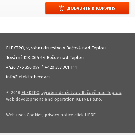
add_shopping_cart
ДОБАВИТЬ В КОРЗИНУ
ELEKTRO, výrobní družstvo v Bečově nad Teplou
Tovární 128, 364 64 Bečov nad Teplou
+420 775 350 059 / +420 353 361 111
info@elektrobecov.cz
© 2018
ELEKTRO, výrobní družstvo v Bečově nad Teplou
,
web development and operation
KETNET s.r.o.
Web uses
Cookies
, privacy notice click
HERE
.