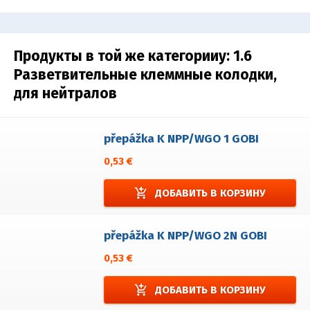
Продукты в той же категорииy:
1.6
Разветвительные клеммные колодки,
для нейтралов
přepážka K NPP/WGO 1 GOBI
0,53 €
add_shopping_cart
ДОБАВИТЬ В КОРЗИНУ
přepážka K NPP/WGO 2N GOBI
0,53 €
add_shopping_cart
ДОБАВИТЬ В КОРЗИНУ