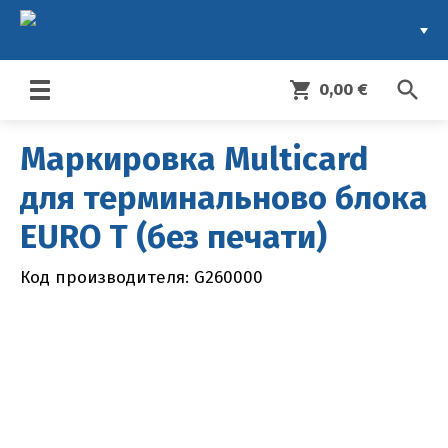
search
shopping_cart
0,00 €
Toggle
navigation
Маркировка Multicard
для терминальново блока
EURO T (без печати)
Код производителя: G260000