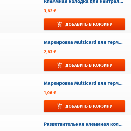
Клеммная колодка для нейтралов EURO N4
3,62 €
add_shopping_cart
ДОБАВИТЬ В КОРЗИНУ
Маркировка Multicard для терминальново блока EURO D, N (без печати)
2,63 €
add_shopping_cart
ДОБАВИТЬ В КОРЗИНУ
Маркировка Multicard для терминальново блока EURO T (без печати)
1,06 €
add_shopping_cart
ДОБАВИТЬ В КОРЗИНУ
Разветвительная клеммная колодка EURO T 2,5