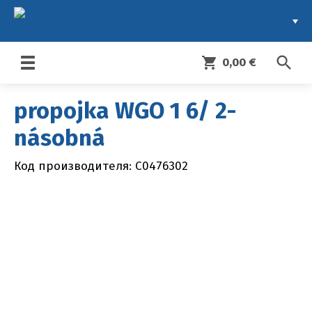
search
shopping_cart
0,00 €
Toggle
navigation
propojka WGO 1 6/ 2-
násobná
Код производителя: C0476302