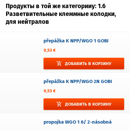
Продукты в той же категорииy:
1.6
Разветвительные клеммные колодки,
для нейтралов
přepážka K NPP/WGO 1 GOBI
0,53 €
add_shopping_cart
ДОБАВИТЬ В КОРЗИНУ
přepážka K NPP/WGO 2N GOBI
0,53 €
add_shopping_cart
ДОБАВИТЬ В КОРЗИНУ
propojka WGO 1 6/ 2-násobná