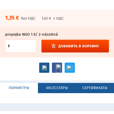
1,35 €
без НДС
1,63 €
с НДС
propojka WGO 1 6/ 2-násobná
add_shopping_cart
ДОБАВИТЬ В КОРЗИНУ
ПАРАМЕТРЫ
АКСЕССУА́РЫ
СЕРТИФИКАТЫ