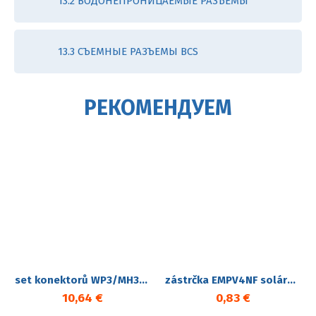
13.2 ВОДОНЕПРОНИЦАЕМЫЕ РАЗЪЕМЫ
13.3 СЪЕМНЫЕ РАЗЪЕМЫ BCS
РЕКОМЕНДУЕМ
set konektorů WP3/MH32 zástrčka+zásuvka konektorová kabelová
zástrčka EMPV4NF solární konektor pro FV
10,64 €
0,83 €