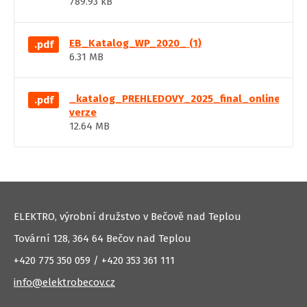
789.93 kB
EB_Katalog_WP_2020_ (1)
.pdf
6.31 MB
_katalog_PREHLEDOVY_2025_final_online
.pdf
verze
12.64 MB
ELEKTRO, výrobní družstvo v Bečově nad Teplou
Tovární 128, 364 64 Bečov nad Teplou
+420 775 350 059 / +420 353 361 111
info@elektrobecov.cz