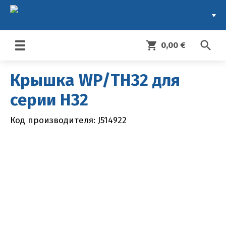
search
shopping_cart
0,00 €
Toggle
navigation
Крышка WP/TH32 для
серии H32
Код производителя: J514922