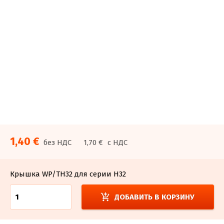
1,40 €
без НДС
1,70 €
с НДС
Крышка WP/TH32 для серии H32
add_shopping_cart
ДОБАВИТЬ В КОРЗИНУ