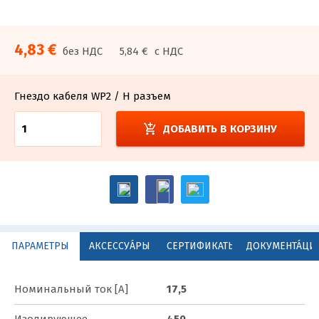
4,83 €
без НДС
5,84 €
с НДС
Гнездо кабеля WP2 / H разъем
add_shopping_cart
ДОБАВИТЬ В КОРЗИНУ
ПАРАМЕТРЫ
АКСЕССУА́РЫ
СЕРТИФИКАТЫ
ДОКУМЕНТА́ЦИ
Номинальный ток [A]
17,5
Изолирующее
450