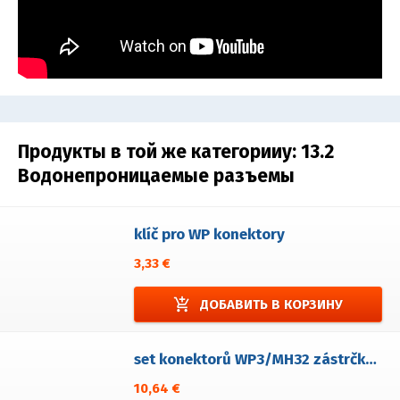
Продукты в той же категорииy:
13.2
Водонепроницаемые разъемы
klíč pro WP konektory
3,33 €
add_shopping_cart
ДОБАВИТЬ В КОРЗИНУ
set konektorů WP3/MH32 zástrčka+zásuvka konektorová kabelová
10,64 €