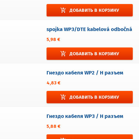
add_shopping_cart
ДОБАВИТЬ В КОРЗИНУ
spojka WP3/DTE kabelová odbočná
5,98 €
add_shopping_cart
ДОБАВИТЬ В КОРЗИНУ
Гнездо кабеля WP2 / H разъем
4,83 €
add_shopping_cart
ДОБАВИТЬ В КОРЗИНУ
Гнездо кабеля WP3 / H разъем
5,88 €