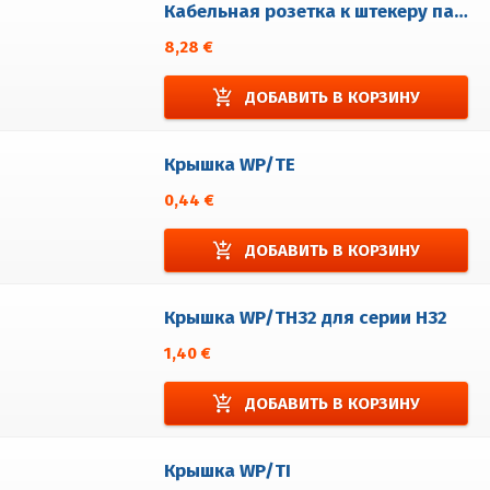
Кабельная розетка к штекеру панели WP5/HEM
8,28 €
add_shopping_cart
ДОБАВИТЬ В КОРЗИНУ
Крышка WP/TE
0,44 €
add_shopping_cart
ДОБАВИТЬ В КОРЗИНУ
Крышка WP/TH32 для серии H32
1,40 €
add_shopping_cart
ДОБАВИТЬ В КОРЗИНУ
Крышка WP/TI