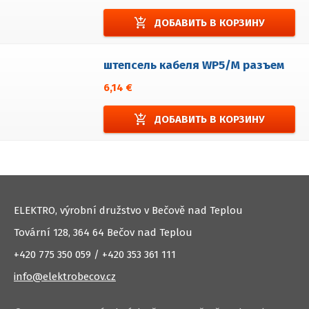
add_shopping_cart
ДОБАВИТЬ В КОРЗИНУ
штепсель кабеля WP5/M разъем
6,14 €
add_shopping_cart
ДОБАВИТЬ В КОРЗИНУ
ELEKTRO, výrobní družstvo v Bečově nad Teplou
Tovární 128, 364 64 Bečov nad Teplou
+420 775 350 059 / +420 353 361 111
info@elektrobecov.cz